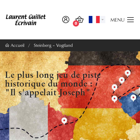
MENU
0
Accueil
/
Steinberg – Vogtland
Le plus long jeu de piste
historique du monde :
"Il s'appelait Joseph"