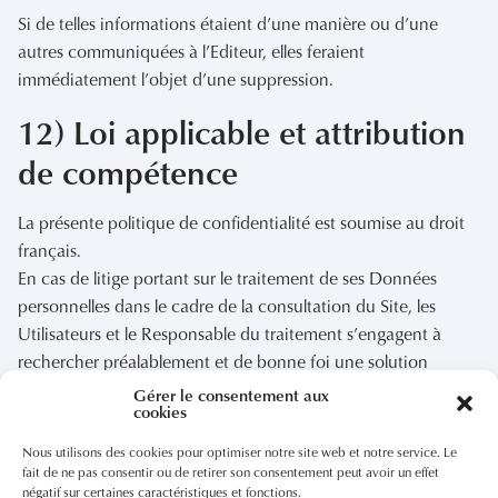
Si de telles informations étaient d’une manière ou d’une
autres communiquées à l’Editeur, elles feraient
immédiatement l’objet d’une suppression.
12) Loi applicable et attribution
de compétence
La présente politique de confidentialité est soumise au droit
français.
En cas de litige portant sur le traitement de ses Données
personnelles dans le cadre de la consultation du Site, les
Utilisateurs et le Responsable du traitement s’engagent à
rechercher préalablement et de bonne foi une solution
amiable. A défaut, l’Utilisateur peut introduire une
Gérer le consentement aux
cookies
réclamation auprès de la Commission Nationale de
l’Informatique et des Libertés (CNIL) ou saisir les tribunaux
Nous utilisons des cookies pour optimiser notre site web et notre service. Le
compétents.
fait de ne pas consentir ou de retirer son consentement peut avoir un effet
négatif sur certaines caractéristiques et fonctions.