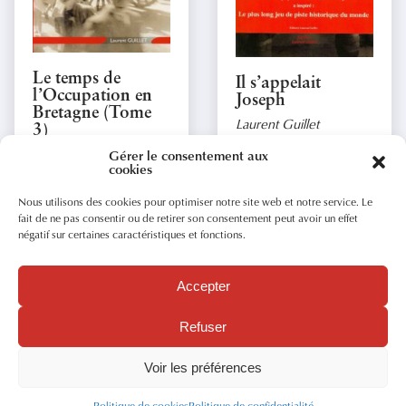
Le temps de
Il s’appelait
l’Occupation en
Joseph
Bretagne (Tome
Laurent Guillet
3)
Laurent Guillet
Gérer le consentement aux
cookies
25.00
26.00
€
€
Nous utilisons des cookies pour optimiser notre site web et notre service. Le
fait de ne pas consentir ou de retirer son consentement peut avoir un effet
négatif sur certaines caractéristiques et fonctions.
Accepter
POLITIQUE DE CONFIDENTIALITÉ
Refuser
POLITIQUE DE COOKIES (UE)
MENTIONS LÉGALES
Voir les préférences
CONDITIONS GÉNÉRALES DE VENTE
Politique de cookies
Politique de confidentialité