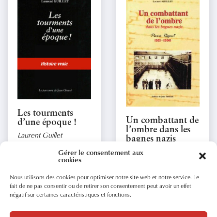
Les tourments
Un combattant de
d’une époque !
l’ombre dans les
Laurent Guillet
bagnes nazis
Laurent Guillet
Gérer le consentement aux
cookies
20.00
20.00
€
€
Nous utilisons des cookies pour optimiser notre site web et notre service. Le
fait de ne pas consentir ou de retirer son consentement peut avoir un effet
négatif sur certaines caractéristiques et fonctions.